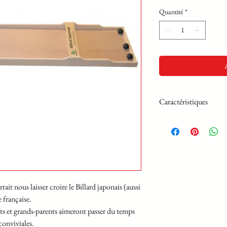
Quantité
*
Caractéristiques
1 piste de 1,83 mètres su
rangement intégré
10 boules grises de 4,5 c
1 sac tissu
t nous laisser croire le Billard japonais (aussi
e française.
nts et grands-parents aimeront passer du temps
conviviales.